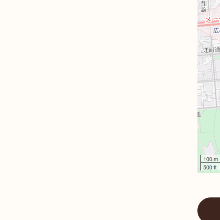
100 m
500 ft