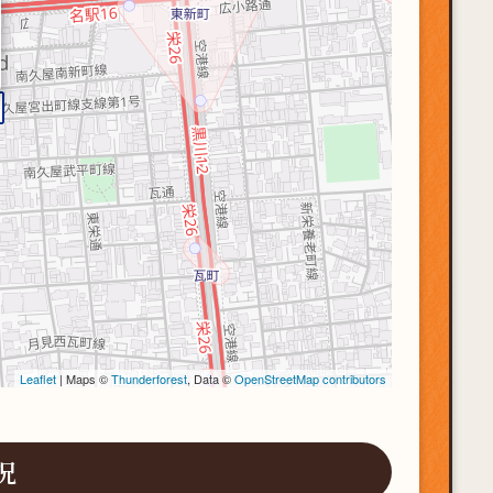
Leaflet
| Maps ©
Thunderforest
, Data ©
OpenStreetMap contributors
況