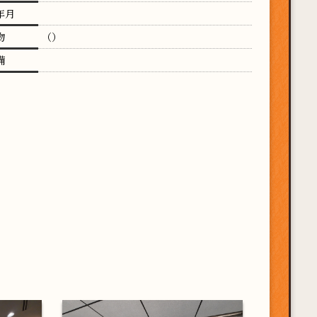
年月
物
（）
備