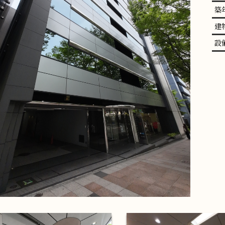
築
建
設