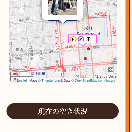
100 m
500 ft
Leaflet
| Maps ©
Thunderforest
, Data ©
OpenStreetMap contributors
現在の空き状況