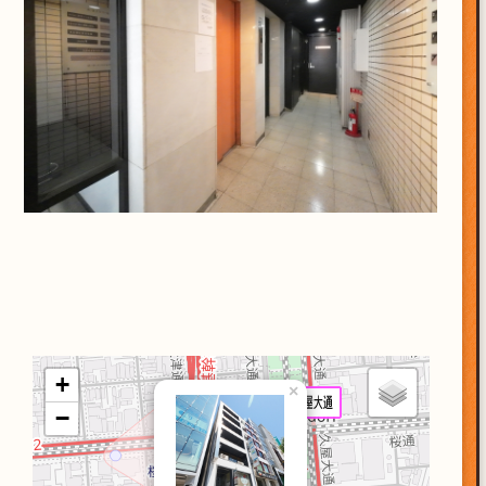
+
×
−