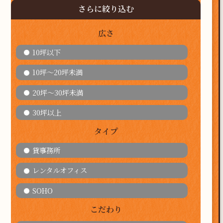
さらに絞り込む
広さ
10坪以下
10坪～20坪未満
20坪～30坪未満
30坪以上
タイプ
貸事務所
レンタルオフィス
SOHO
こだわり