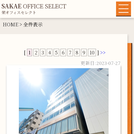
SAKAE
OFFICE SELECT
栄オフィスセレクト
HOME
HOME
> 全件表示
物件一覧
各種条件から探す
[
1
2
3
4
5
6
7
8
9
10
]
>>
地域情報
2023-07-27
運営者情報
マイリスト
お問い合わせ