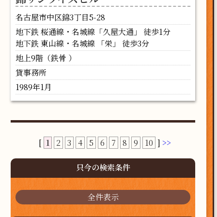
名古屋市中区錦3丁目5-28
地下鉄 桜通線・名城線「久屋大通」 徒歩1分
地下鉄 東山線・名城線 「栄」 徒歩3分
地上9階（鉄骨 ）
貸事務所
1989年1月
[
1
2
3
4
5
6
7
8
9
10
]
>>
只今の検索条件
全件表示