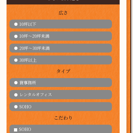
広さ
10坪以下
10坪～20坪未満
20坪～30坪未満
30坪以上
タイプ
貸事務所
レンタルオフィス
SOHO
こだわり
SOHO