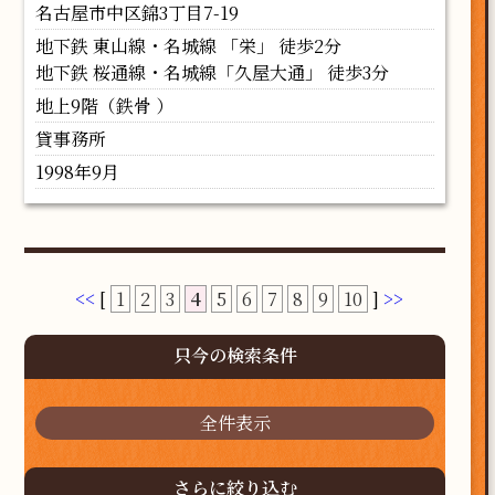
名古屋市中区錦3丁目7-19
地下鉄 東山線・名城線 「栄」 徒歩2分
地下鉄 桜通線・名城線「久屋大通」 徒歩3分
地上9階（鉄骨 ）
貸事務所
1998年9月
<<
[
1
2
3
4
5
6
7
8
9
10
]
>>
只今の検索条件
全件表示
さらに絞り込む