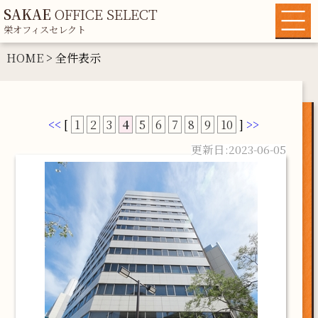
SAKAE
OFFICE SELECT
栄オフィスセレクト
HOME
HOME
> 全件表示
物件一覧
各種条件から探す
<<
[
1
2
3
4
5
6
7
8
9
10
]
>>
地域情報
2023-06-05
運営者情報
マイリスト
お問い合わせ