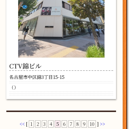
CTV錦ビル
名古屋市中区錦3丁目15-15
（）
<<
[
1
2
3
4
5
6
7
8
9
10
]
>>