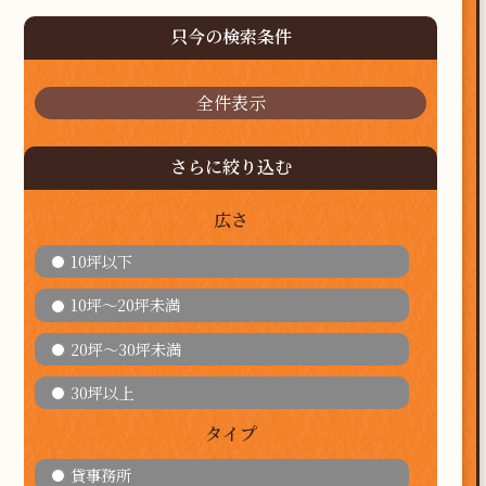
只今の検索条件
全件表示
さらに絞り込む
広さ
10坪以下
10坪～20坪未満
20坪～30坪未満
30坪以上
タイプ
貸事務所