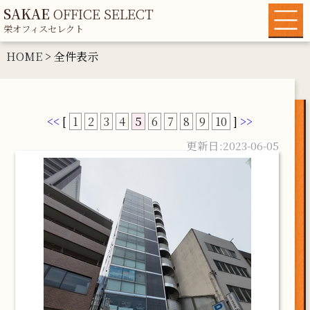
SAKAE
OFFICE SELECT
栄オフィスセレクト
HOME
HOME
> 全件表示
物件一覧
各種条件から探す
<<
[
1
2
3
4
5
6
7
8
9
10
]
>>
地域情報
2023-06-05
運営者情報
マイリスト
お問い合わせ