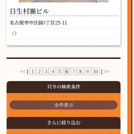
日生村瀬ビル
名古屋市中区錦3丁目25-11
（）
<<
[
1
2
3
4
5
6
7
8
9
10
]
>>
只今の検索条件
全件表示
さらに絞り込む