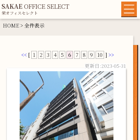
SAKAE
OFFICE SELECT
栄オフィスセレクト
HOME
HOME
> 全件表示
物件一覧
各種条件から探す
<<
[
1
2
3
4
5
6
7
8
9
10
]
>>
地域情報
2023-05-31
運営者情報
マイリスト
お問い合わせ