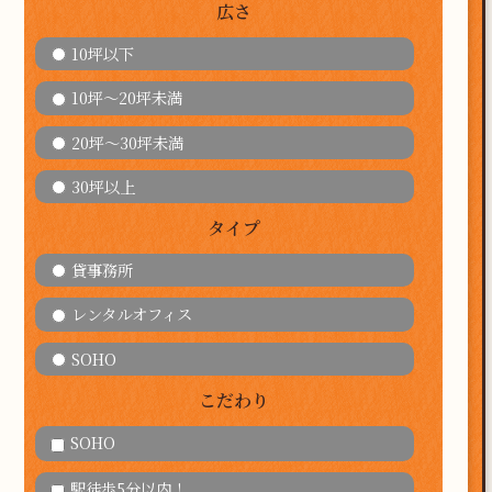
広さ
10坪以下
10坪～20坪未満
20坪～30坪未満
30坪以上
タイプ
貸事務所
レンタルオフィス
SOHO
こだわり
SOHO
駅徒歩5分以内！